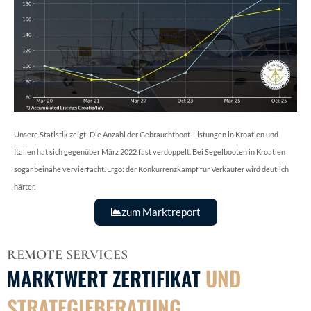
Unsere Statistik zeigt: Die Anzahl der Gebrauchtboot-Listungen in Kroatien und
Italien hat sich gegenüber März 2022 fast verdoppelt. Bei Segelbooten in Kroatien
sogar beinahe vervierfacht. Ergo: der Konkurrenzkampf für Verkäufer wird deutlich
härter.
zum Marktreport
REMOTE SERVICES
UND
MARKTWERT ZERTIFIKAT
STRATEGIEBERATUNG