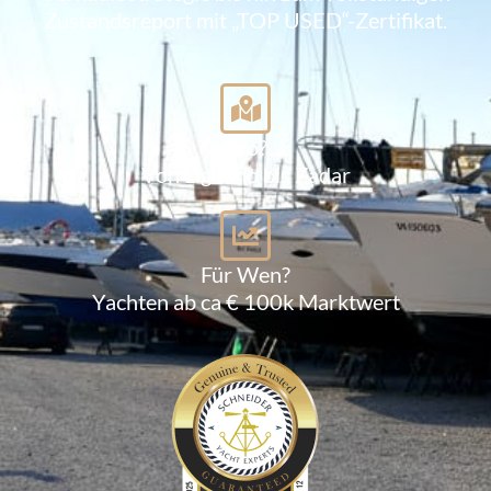
Zustandsreport mit „TOP USED“-Zertifikat.
Wo?
Von Lignano bis Zadar
Für Wen?
Yachten ab ca € 100k Marktwert