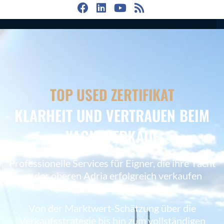
TOP USED ZERTIFIKAT
KLARHEIT UND VERTRAUEN BEIM
YACHTVERKAUF
Professionelle Services für Eigner, die ihre Yacht
an der oberen Adria erfolgreich verkaufen
möchten.
Von der Marktwert-Schätzung über die
Verkaufsstrategie bis hin zum vollständigen