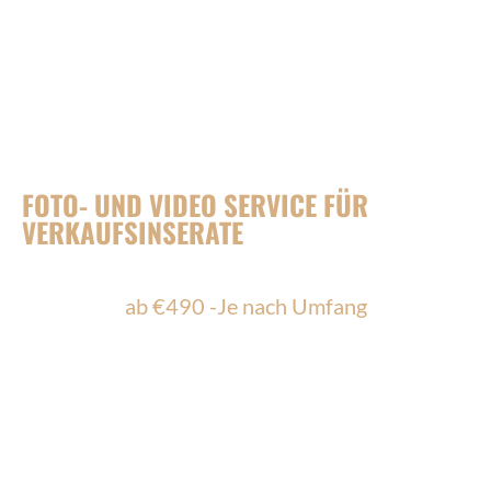
MEDIA SERVICES FÜR IHREN
YACHTVERKAUF
FOTO- UND VIDEO SERVICE FÜR
VERKAUFSINSERATE
ab €490 -Je nach Umfang
Ein starkes Inserat lebt von aussagekräftigen
Bildern und verständlichen Eindrücken. Wir
erstellen Foto- und Videomaterial, das Ihre
Yacht im besten Licht zeigt – ohne Erwartungen
zu übertreiben.