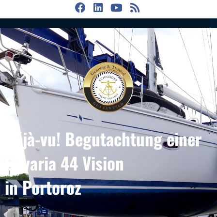
Déjà-vu! Begutachtung einer
Bavaria 44 Vision
in Portoroz