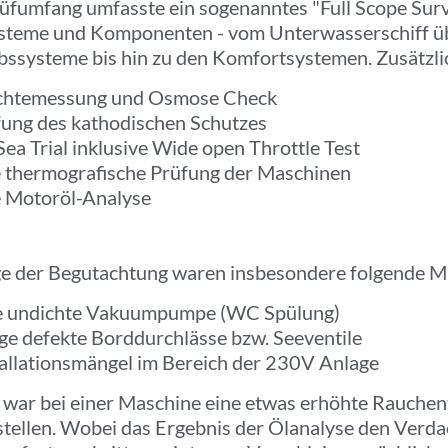
üfumfang umfasste ein sogenanntes "Full Scope Surv
ysteme und Komponenten - vom Unterwasserschiff ü
bssysteme bis hin zu den Komfortsystemen. Zusätzl
chtemessung und Osmose Check
ung des kathodischen Schutzes
Sea Trial inklusive Wide open Throttle Test
 thermografische Prüfung der Maschinen
 Motoröl-Analyse
e der Begutachtung waren insbesondere folgende Mä
ne undichte Vakuumpumpe (WC Spülung)
ige defekte Borddurchlässe bzw. Seeventile
tallationsmängel im Bereich der 230V Anlage
 war bei einer Maschine eine etwas erhöhte Rauchen
stellen. Wobei das Ergebnis der Ölanalyse den Verdac