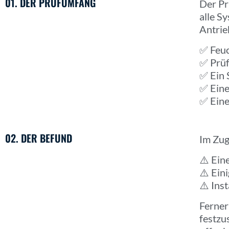
01. DER PRÜFUMFANG
Der Pr
alle S
Antrie
✅ Feu
✅ Prüf
✅ Ein 
✅ Eine
✅ Eine
02. DER BEFUND
Im Zug
⚠️ Ei
⚠️ Ein
⚠️ Ins
Ferner
festzu