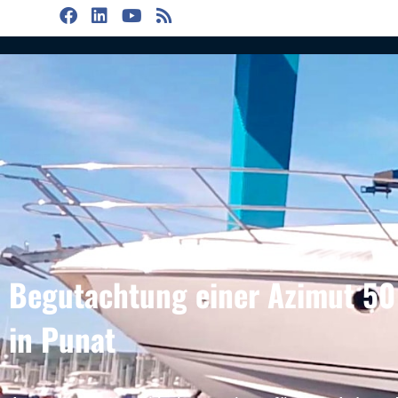
Begutachtung einer Azimut 50
in Punat