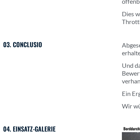
offenb
Dies w
Thrott
03. CONCLUSIO
Abgese
erhalt
Und da
Bewert
verhan
Ein Er
Wir wü
04. EINSATZ-GALERIE