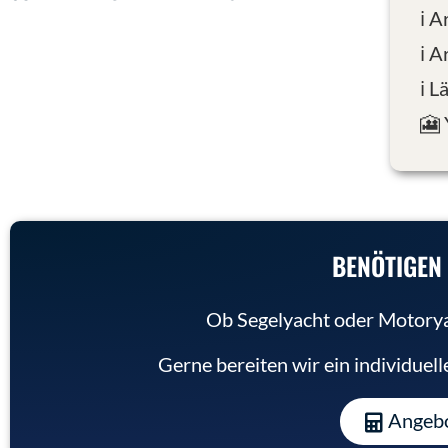
ℹ️ 
ℹ️ 
ℹ️ 
🎦
BENÖTIGEN 
Ob Segelyacht oder Motoryac
Gerne bereiten wir ein individuel
Angebo