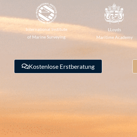
International Institute
LLoyds
of Marine Surveying
Maritime Academy
Kostenlose Erstberatung