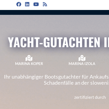
YACHT-GUTACHTEN I
MARINA KOPER
MARINA IZOLA
Ihr unabhängiger Bootsgutachter für Ankauf
Schadenfälle an der slowen
zertifiziert durch